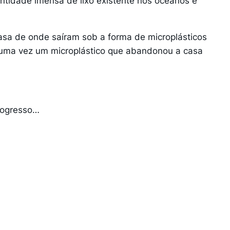
ntidade imensa de lixo existente nos oceanos e
sa de onde saíram sob a forma de microplásticos
a uma vez um microplástico que abandonou a casa
rogresso…