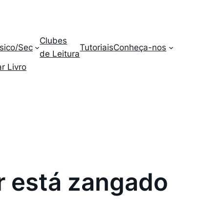
Clubes
sico/Sec
Tutoriais
Conheça-nos
de Leitura
r Livro
ar está zangado