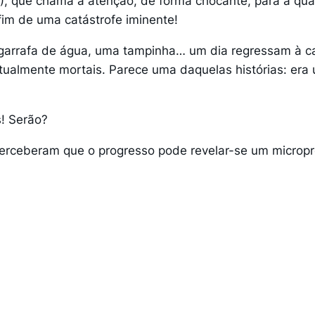
6), que chama a atenção, de forma chocante, para a qua
fim de uma catástrofe iminente!
garrafa de água, uma tampinha… um dia regressam à ca
tualmente mortais. Parece uma daquelas histórias: er
! Serão?
 perceberam que o progresso pode revelar-se um microp