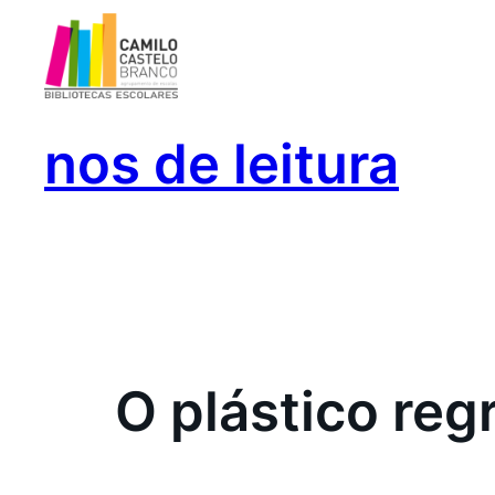
Saltar
para
o
conteúdo
nos de leitura
O plástico reg