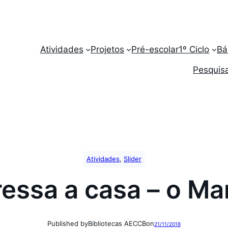
Atividades
Projetos
Pré-escolar
1º Ciclo
Bá
Pesquisa
Atividades
, 
Slider
ressa a casa – o M
Published by
Bibliotecas AECCB
on
21/11/2018