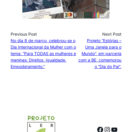
Previous Post
Next Post
No dia 8 de março, celebrou-se o
Projeto “Estórias –
Dia Internacional da Mulher com o
Uma Janela para o
tema: “Para TODAS as mulheres e
Mundo”, em parceria
meninas: Direitos. Igualdade.
com a BE, comemorou
Empoderamento.”
o “Dia do Pai”.
Facebook
Instagr
YouTu