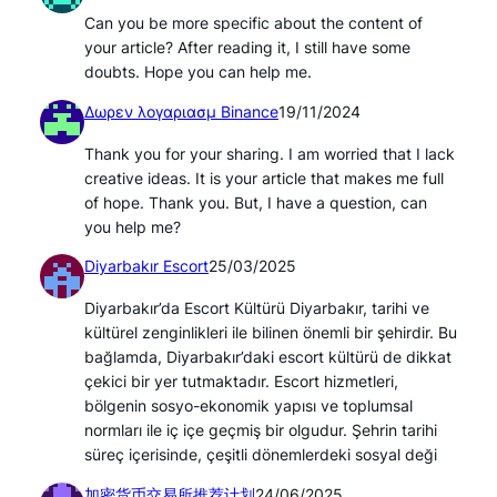
Can you be more specific about the content of
your article? After reading it, I still have some
doubts. Hope you can help me.
Δωρεν λογαριασμ Binance
19/11/2024
Thank you for your sharing. I am worried that I lack
creative ideas. It is your article that makes me full
of hope. Thank you. But, I have a question, can
you help me?
Diyarbakır Escort
25/03/2025
Diyarbakır’da Escort Kültürü Diyarbakır, tarihi ve
kültürel zenginlikleri ile bilinen önemli bir şehirdir. Bu
bağlamda, Diyarbakır’daki escort kültürü de dikkat
çekici bir yer tutmaktadır. Escort hizmetleri,
bölgenin sosyo-ekonomik yapısı ve toplumsal
normları ile iç içe geçmiş bir olgudur. Şehrin tarihi
süreç içerisinde, çeşitli dönemlerdeki sosyal deği
加密货币交易所推荐计划
24/06/2025