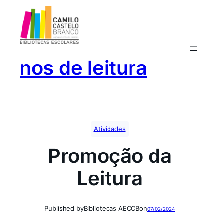
Saltar
para
o
conteúdo
nos de leitura
Atividades
Promoção da
Leitura
Published by
Bibliotecas AECCB
on
07/02/2024