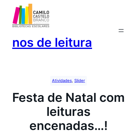
Saltar
para
o
conteúdo
nos de leitura
Atividades
, 
Slider
Festa de Natal com
leituras
encenadas…!