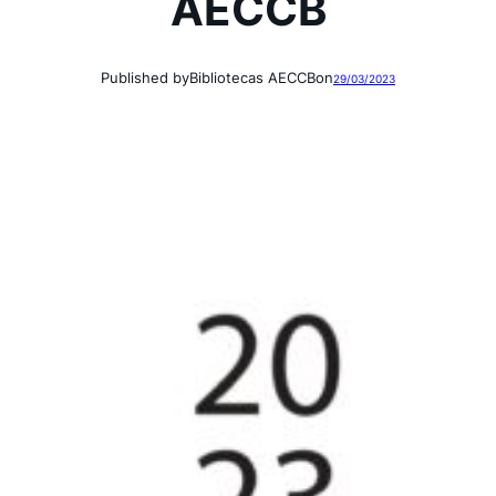
AECCB
Published by
Bibliotecas AECCB
on
29/03/2023