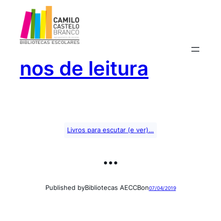
Saltar
para
o
conteúdo
nos de leitura
Livros para escutar (e ver)…
…
Published by
Bibliotecas AECCB
on
07/04/2019