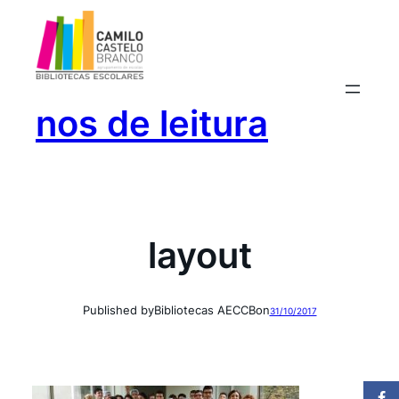
Saltar
para
o
conteúdo
nos de leitura
layout
Published by
Bibliotecas AECCB
on
31/10/2017