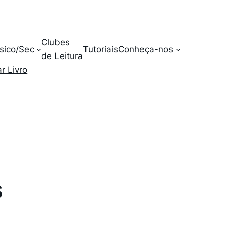
Clubes
sico/Sec
Tutoriais
Conheça-nos
de Leitura
r Livro
s